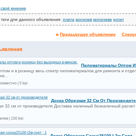
 своё мнение
 теги для данного объявления:
плита
могилев
могилеве
купит
Предыдущее объявление
Следу
ъявления
Пиломатериалы Оптом И 
птом и в розницу весь спектр пиломатериалов для ремонта и отдел
на...
семестно | 5 byr.
Доска Обрезная 32 См От Производите
ая 32 см от производителя Доставка наличный безналичный расче
илев | 150 byr.
Доска Обрезная Сосна25100 L2м,сорт -