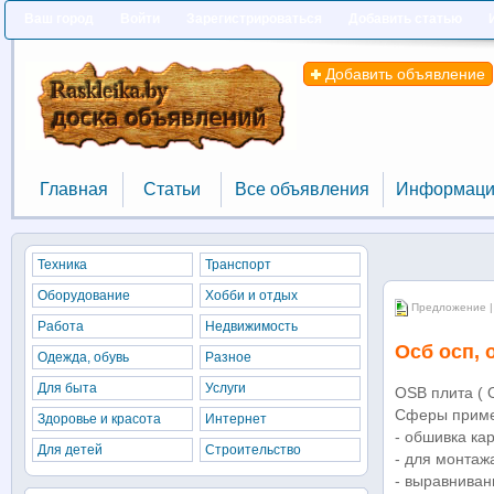
Ваш город
Войти
Зарегистрироваться
Добавить статью
Добавить объявление
Главная
Статьи
Все объявления
Информаци
Главная
Статьи
Все объявления
Информаци
Техника
Транспорт
Оборудование
Хобби и отдых
Предложение |
Работа
Недвижимость
Осб осп, 
Одежда, обувь
Разное
Для быта
Услуги
OSB плита ( 
Сферы приме
Здоровье и красота
Интернет
- обшивка ка
Для детей
Строительство
- для монтаж
- выравниван