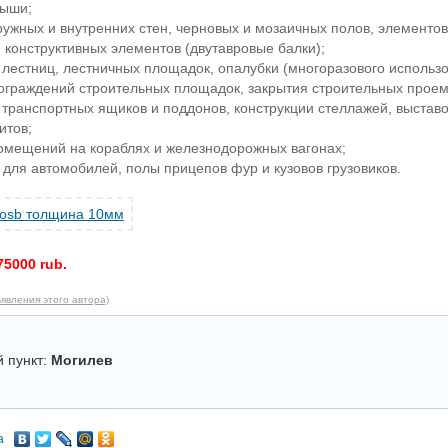
рыши;
ружных и внутренних стен, черновых и мозаичных полов, элементов
, конструктивных элементов (двутавровые балки);
 лестниц, лестничных площадок, опалубки (многоразового использ
ограждений строительных площадок, закрытия строительных проемо
 транспортных ящиков и поддонов, конструкции стеллажей, выставо
итов;
помещений на кораблях и железнодорожных вагонах;
и для автомобилей, полы прицепов фур и кузовов грузовиков.
75000 rub.
явления этого автора)
 пункт:
Могилев
а