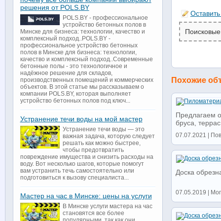
решения от POLS.BY
Оставить
POLS.BY - профессиональное
устройство бетонных полов в
Поисковые
Минске для бизнеса: технологии, качество и
комплексный подход..POLS.BY -
профессиональное устройство бетонных
полов в Минске для бизнеса: технологии,
качество и комплексный подход..Современные
бетонные полы - это технологичное и
надёжное решение для складов,
Похожие об
производственных помещений и коммерческих
объектов. В этой статье мы рассказываем о
компании POLS.BY, которая выполняет
устройство бетонных полов под ключ...
Предлагаем о
Устранение течи воды на мой мастер
бруса, террас
Устранение течи воды — это
07.07.2021 | Пов
важная задача, которую следует
решать как можно быстрее,
чтобы предотвратить
повреждение имущества и снизить расходы на
воду. Вот несколько шагов, которые помогут
вам устранить течь самостоятельно или
Доска обрезн
подготовиться к вызову специалиста...
07.05.2019 | Мог
Мастер на час в Минске: цены на услуги
В Минске услуги мастера на час
становятся все более
популярными, так как они