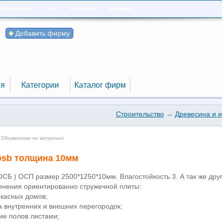
Информеры
Rss
Контакты
Блокнот
Добавить фирму
я
Категории
Каталог фирм
я
Категории
Каталог фирм
Строительство
→
Древесина и и
 Объявление не актуально
osb толщина 10мм
ОСБ ) ОСП размер 2500*1250*10мм. Влагостойкость 3. А так же дру
нения ориентированно стружечной плиты:
ркасных домов;
а внутренних и внешних перегородок;
ие полов листами;