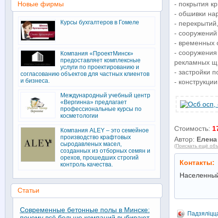
Новые фирмы
- покрытия к
- обшивки на
Курсы бухгалтеров в Гомеле
- перекрытий
- сооружений
- временных 
- сооружения
Компания «ПроектМинск»
предоставляет комплексные
рекламных щ
услуги по проектированию и
- застройки 
согласованию объектов для частных клиентов
и бизнеса.
- конструкци
Международный учебный центр
«Вергинна» предлагает
профессиональные курсы по
косметологии
Стоимость:
1
Компания ALEY – это семейное
производство крафтовых
Автор:
Елена
сыродавленых масел,
(Поискать ещё объ
созданных из отборных семян и
орехов, прошедших строгий
Контакты:
контроль качества.
Населенный
Статьи
Современные бетонные полы в Минске:
Падзяліцц
почему всё больше компаний выбирают