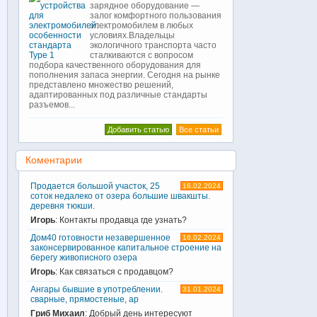
зарядное оборудование —
залог комфортного пользования
электромобилем в любых
условиях.Владельцы
экологичного транспорта часто
сталкиваются с вопросом
подбора качественного оборудования для
пополнения запаса энергии. Сегодня на рынке
представлено множество решений,
адаптированных под различные стандарты
разъемов...
Добавить статью
Все статьи
Коментарии
Продается большой участок, 25
16.02.2024
соток недалеко от озера большие швакшты.
деревня тюкши.
Игорь
: Контакты продавца где узнать?
Дом40 готовности незавершенное
16.02.2024
законсервированное капитальное строение на
берегу живописного озера
Игорь
: Как связаться с продавцом?
Ангары бывшие в употреблении.
31.01.2024
сварные, прямостеные, ар
Гриб Михаил
: Добрый день интересуют