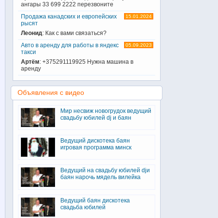
ангары 33 699 2222 перезвоните
Продажа канадских и европейских
15.01.2024
рысят
Леонид
: Как с вами связаться?
Авто в аренду для работы в яндекс
05.09.2023
такси
Артём
: +375291119925 Нужна машина в
аренду
Объявления с видео
Мир несвиж новогрудок ведущий
свадьбу юбилей dj и баян
Ведущий дискотека баян
игровая программа минск
Ведущий на свадьбу юбилей djи
баян нарочь мядель вилейка
Ведущий баян дискотека
свадьба юбилей