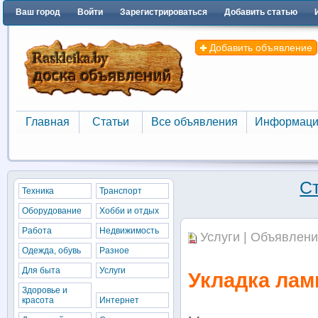
Ваш город
Войти
Зарегистрироваться
Добавить статью
Добавить объявление
Главная
Статьи
Все объявления
Информаци
Главная
Статьи
Все объявления
Информаци
С
Техника
Транспорт
Оборудование
Хобби и отдых
Работа
Недвижимость
Услуги | Объявлени
Одежда, обувь
Разное
Для быта
Услуги
Укладка лам
Здоровье и
красота
Интернет