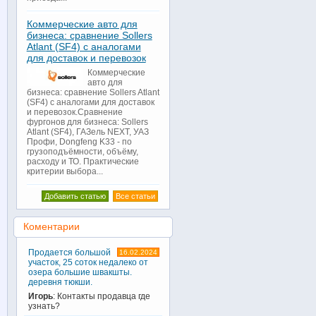
Коммерческие авто для
бизнеса: сравнение Sollers
Atlant (SF4) с аналогами
для доставок и перевозок
Коммерческие
авто для
бизнеса: сравнение Sollers Atlant
(SF4) с аналогами для доставок
и перевозок.Сравнение
фургонов для бизнеса: Sollers
Atlant (SF4), ГАЗель NEXT, УАЗ
Профи, Dongfeng K33 - по
грузоподъёмности, объёму,
расходу и ТО. Практические
критерии выбора...
Добавить статью
Все статьи
Коментарии
Продается большой
16.02.2024
участок, 25 соток недалеко от
озера большие швакшты.
деревня тюкши.
Игорь
: Контакты продавца где
узнать?