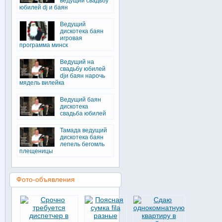
ведущий свадьбу
юбилей dj и баян
Ведущий
дискотека баян
игровая
программа минск
Ведущий на
свадьбу юбилей
djи баян нарочь
мядель вилейка
Ведущий баян
дискотека
свадьба юбилей
Тамада ведущий
дискотека баян
лепель бегомль
плещеницы
Фото-объявления