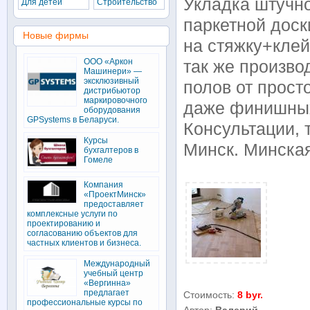
Укладка штучно
Для детей
Строительство
паркетной доск
Новые фирмы
на стяжку+клей,
ООО «Аркон
так же произв
Машинери» —
эксклюзивный
полов от прост
дистрибьютор
маркировочного
даже финишных 
оборудования
GPSystems в Беларуси.
Консультации, 
Курсы
Минск. Минская
бухгалтеров в
Гомеле
Компания
«ПроектМинск»
предоставляет
комплексные услуги по
проектированию и
согласованию объектов для
частных клиентов и бизнеса.
Международный
учебный центр
«Вергинна»
предлагает
Стоимость:
8 byr.
профессиональные курсы по