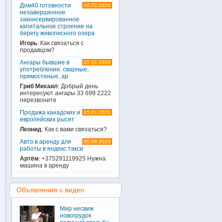
Дом40 готовности
16.02.2024
незавершенное
законсервированное
капитальное строение на
берегу живописного озера
Игорь
: Как связаться с
продавцом?
Ангары бывшие в
31.01.2024
употреблении. сварные,
прямостеные, ар
Гриб Михаил
: Добрый день
интересуют ангары 33 699 2222
перезвоните
Продажа канадских и
15.01.2024
европейских рысят
Леонид
: Как с вами связаться?
Авто в аренду для
05.09.2023
работы в яндекс такси
Артём
: +375291119925 Нужна
машина в аренду
Объявления с видео
Мир несвиж
новогрудок