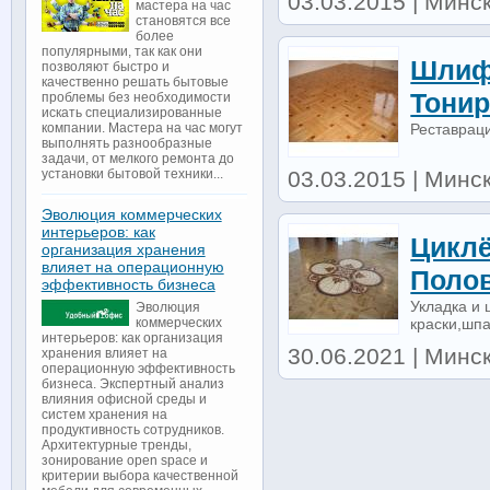
03.03.2015 | Минск
мастера на час
становятся все
более
популярными, так как они
Шлифо
позволяют быстро и
качественно решать бытовые
Тонир
проблемы без необходимости
искать специализированные
Реставрац
компании. Мастера на час могут
выполнять разнообразные
задачи, от мелкого ремонта до
03.03.2015 | Минск
установки бытовой техники...
Эволюция коммерческих
интерьеров: как
Цикл
организация хранения
влияет на операционную
Полов
эффективность бизнеса
Укладка и
Эволюция
краски,шпа
коммерческих
интерьеров: как организация
30.06.2021 | Минск 
хранения влияет на
операционную эффективность
бизнеса. Экспертный анализ
влияния офисной среды и
систем хранения на
продуктивность сотрудников.
Архитектурные тренды,
зонирование open space и
критерии выбора качественной