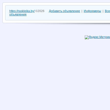
https://raskleika.by/
©2026
Добавить объявление
|
Информеры
|
Все
объявления