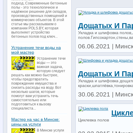
подход..Современные бетонные
полы - это технологичное и
надёжное решение для складов,
производственных помещений и
коммерческих объектов. В этой
Дощатых И Па
статье мы рассказываем о
компании POLS.BY, которая
Укладка и шлифовка полов,
выполняет устройство
бетонных полов под ключ...
полов.Гипсокартон,стены,ва
06.06.2021 | Минск 
Устранение течи воды на
мой мастер
Устранение течи
воды — это
важная задача,
которую следует
Дощатых И Па
решать как можно быстрее,
чтобы предотвратить
Укладка и шлифовка дощат
повреждение имущества и
краски,шпатлёвка,тонировк
снизить расходы на воду. Вот
несколько шагов, которые
30.06.2021 | Минск 
помогут вам устранить течь
самостоятельно или
подготовиться к вызову
специалиста...
Цикле
Мастер на час в Минске:
Циклевка полов
цены на услуги
В Минске услуги