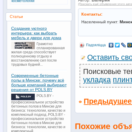
Автор:
Валерий
косметологии
(Поискать ещё объявления этого авт
Контакты:
Статьи
Населенный пункт:
Минс
Создание уютного
интерьера: как выбрать
мебель и двери для дома
Грамотно
Падзяліцца
спланированная
жилая среда способствует
Оставить св
полноценному отдыху и
восстановлению сил после
трудовых будней...
Поисковые те
Современные бетонные
укладка
плин
полы в Минске: почему всё
больше компаний выбирают
решения от POLS.BY
POLS.BY -
Предыдущее
профессиональное устройство
бетонных полов в Минске для
бизнеса: технологии, качество и
комплексный подход..POLS.BY -
профессиональное устройство
бетонных полов в Минске для
Похожие объ
бизнеса: технологии, качество и
комплексный