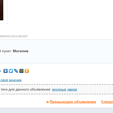
явления этого автора)
 пункт:
Могилев
а
 своё мнение
 теги для данного объявления:
входные
двери
Предыдущее объявление
Следу