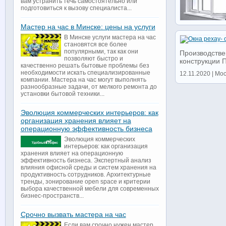
вам устранить течь самостоятельно или
подготовиться к вызову специалиста...
Мастер на час в Минске: цены на услуги
В Минске услуги мастера на час
становятся все более
популярными, так как они
Производствен
позволяют быстро и
конструкции П
качественно решать бытовые проблемы без
необходимости искать специализированные
12.11.2020 | Мос
компании. Мастера на час могут выполнять
разнообразные задачи, от мелкого ремонта до
установки бытовой техники...
Эволюция коммерческих интерьеров: как
организация хранения влияет на
операционную эффективность бизнеса
Эволюция коммерческих
интерьеров: как организация
хранения влияет на операционную
эффективность бизнеса. Экспертный анализ
влияния офисной среды и систем хранения на
продуктивность сотрудников. Архитектурные
тренды, зонирование open space и критерии
выбора качественной мебели для современных
бизнес-пространств...
Срочно вызвать мастера на час
Если вам срочно нужен мастер