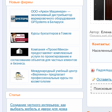
Новые фирмы
ООО «Аркон Машинери» —
эксклюзивный дистрибьютор
маркировочного оборудования
GPSystems в Беларуси.
Автор:
Елена
Курсы бухгалтеров в Гомеле
(Поискать ещё объ
Контакты:
Компания «ПроектМинск»
Населенный
предоставляет комплексные
услуги по проектированию и
согласованию объектов для частных клиентов
и бизнеса.
Падзяліцц
Международный учебный центр
«Вергинна» предлагает
профессиональные курсы по
Оставить
косметологии
Поисковые
Статьи
Создание уютного интерьера: как
выбрать мебель и двери для дома