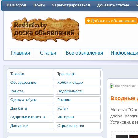
Ваш город
Войти
Зарегистрироваться
Добавить статью
Добавить объявление
Главная
Статьи
Все объявления
Информаци
Главная
Статьи
Все объявления
Информаци
Техника
Транспорт
Оборудование
Хобби и отдых
Предложение |
Работа
Недвижимость
Входные 
Одежда, обувь
Разное
Для быта
Услуги
Магазин "Ста
двери, раздв
Здоровье и красота
Интернет
Установка дв
Для детей
Строительство