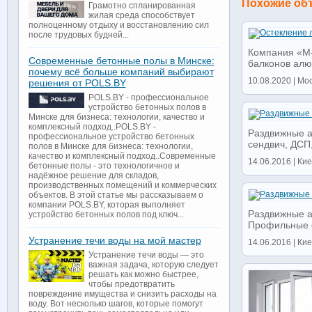
Похожие об
Грамотно спланированная
жилая среда способствует
полноценному отдыху и восстановлению сил
после трудовых будней...
Компания «М-
Современные бетонные полы в Минске:
балконов алю
почему всё больше компаний выбирают
10.08.2020 | Мос
решения от POLS.BY
POLS.BY - профессиональное
устройство бетонных полов в
Минске для бизнеса: технологии, качество и
комплексный подход..POLS.BY -
Раздвижные а
профессиональное устройство бетонных
сендвич, ДСП,
полов в Минске для бизнеса: технологии,
качество и комплексный подход..Современные
14.06.2016 | Киев
бетонные полы - это технологичное и
надёжное решение для складов,
производственных помещений и коммерческих
объектов. В этой статье мы рассказываем о
компании POLS.BY, которая выполняет
Раздвижные а
устройство бетонных полов под ключ...
Профильные с
Устранение течи воды на мой мастер
14.06.2016 | Киев
Устранение течи воды — это
важная задача, которую следует
решать как можно быстрее,
чтобы предотвратить
повреждение имущества и снизить расходы на
воду. Вот несколько шагов, которые помогут