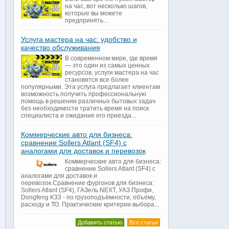
на час, вот несколько шагов,
которые вы можете
предпринять...
Услуга мастера на час: удобство и
качество обслуживания
В современном мире, где время
— это один из самых ценных
ресурсов, услуги мастера на час
становятся все более
популярными. Эта услуга предлагает клиентам
возможность получить профессиональную
помощь в решении различных бытовых задач
без необходимости тратить время на поиск
специалиста и ожидание его приезда...
Коммерческие авто для бизнеса:
сравнение Sollers Atlant (SF4) с
аналогами для доставок и перевозок
Коммерческие авто для бизнеса:
сравнение Sollers Atlant (SF4) с
аналогами для доставок и
перевозок.Сравнение фургонов для бизнеса:
Sollers Atlant (SF4), ГАЗель NEXT, УАЗ Профи,
Dongfeng K33 - по грузоподъёмности, объёму,
расходу и ТО. Практические критерии выбора...
Добавить статью
Все статьи