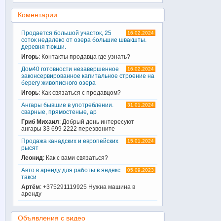
Коментарии
Продается большой участок, 25
16.02.2024
соток недалеко от озера большие швакшты.
деревня тюкши.
Игорь
: Контакты продавца где узнать?
Дом40 готовности незавершенное
16.02.2024
законсервированное капитальное строение на
берегу живописного озера
Игорь
: Как связаться с продавцом?
Ангары бывшие в употреблении.
31.01.2024
сварные, прямостеные, ар
Гриб Михаил
: Добрый день интересуют
ангары 33 699 2222 перезвоните
Продажа канадских и европейских
15.01.2024
рысят
Леонид
: Как с вами связаться?
Авто в аренду для работы в яндекс
05.09.2023
такси
Артём
: +375291119925 Нужна машина в
аренду
Объявления с видео