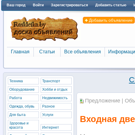
Ваш город
Войти
Зарегистрироваться
Добавить статью
Добавить объявление
Главная
Статьи
Все объявления
Информаци
Главная
Статьи
Все объявления
Информаци
С
Техника
Транспорт
Оборудование
Хобби и отдых
Работа
Недвижимость
Предложение | Объ
Одежда, обувь
Разное
Для быта
Услуги
Входная двер
Здоровье и
красота
Интернет