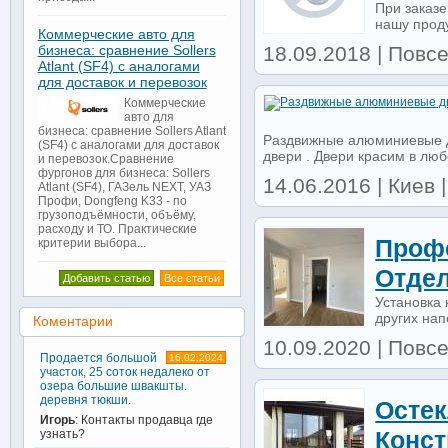
При заказе
нашу проду
Коммерческие авто для
18.09.2018 | Повсе
бизнеса: сравнение Sollers
Atlant (SF4) с аналогами
для доставок и перевозок
Коммерческие
авто для
бизнеса: сравнение Sollers Atlant
Раздвижные алюминиевые д
(SF4) с аналогами для доставок
двери . Двери красим в люб
и перевозок.Сравнение
фургонов для бизнеса: Sollers
14.06.2016 | Киев |
Atlant (SF4), ГАЗель NEXT, УАЗ
Профи, Dongfeng K33 - по
грузоподъёмности, объёму,
расходу и ТО. Практические
Проф
критерии выбора...
Отде
Добавить статью
Все статьи
Установка 
других нап
Коментарии
10.09.2020 | Повс
Продается большой
16.02.2024
участок, 25 соток недалеко от
озера большие швакшты.
деревня тюкши.
Осте
Игорь
: Контакты продавца где
Конс
узнать?