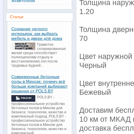
Толщина наруж
косметологии
1.20
Статьи
Толщина дверн
Создание уютного
интерьера: как выбрать
70
мебель и двери для дома
Грамотно
спланированная
жилая среда способствует
Цвет наружной 
полноценному отдыху и
восстановлению сил после
Черный
трудовых будней...
Современные бетонные
полы в Минске: почему всё
Цвет внутренне
больше компаний выбирают
Бежевый
решения от POLS.BY
POLS.BY -
профессиональное устройство
бетонных полов в Минске для
Доставим беспл
бизнеса: технологии, качество и
комплексный подход..POLS.BY -
10 км от МКАД 
профессиональное устройство
бетонных полов в Минске для
доставка беспл
бизнеса: технологии, качество и
комплексный