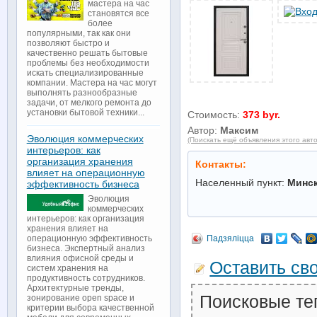
мастера на час
становятся все
более
популярными, так как они
позволяют быстро и
качественно решать бытовые
проблемы без необходимости
искать специализированные
компании. Мастера на час могут
выполнять разнообразные
задачи, от мелкого ремонта до
установки бытовой техники...
Стоимость:
373 byr.
Автор:
Максим
Эволюция коммерческих
(Поискать ещё объявления этого авт
интерьеров: как
организация хранения
Контакты:
влияет на операционную
Населенный пункт:
Минс
эффективность бизнеса
Эволюция
коммерческих
интерьеров: как организация
хранения влияет на
Падзяліцца
операционную эффективность
бизнеса. Экспертный анализ
влияния офисной среды и
Оставить св
систем хранения на
продуктивность сотрудников.
Архитектурные тренды,
Поисковые те
зонирование open space и
критерии выбора качественной