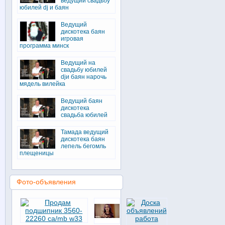
ведущий свадьбу
юбилей dj и баян
Ведущий
дискотека баян
игровая
программа минск
Ведущий на
свадьбу юбилей
djи баян нарочь
мядель вилейка
Ведущий баян
дискотека
свадьба юбилей
Тамада ведущий
дискотека баян
лепель бегомль
плещеницы
Фото-объявления