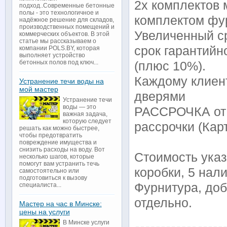
2х комплектов
подход..Современные бетонные
полы - это технологичное и
комплектом фу
надёжное решение для складов,
производственных помещений и
Увеличенный ср
коммерческих объектов. В этой
статье мы рассказываем о
срок гарантийн
компании POLS.BY, которая
выполняет устройство
бетонных полов под ключ...
(плюс 10%).
Каждому клиен
Устранение течи воды на
мой мастер
дверями
Устранение течи
воды — это
РАССРОЧКА от 
важная задача,
которую следует
рассрочки (Кар
решать как можно быстрее,
чтобы предотвратить
повреждение имущества и
снизить расходы на воду. Вот
Стоимость указа
несколько шагов, которые
помогут вам устранить течь
коробки, 5 нали
самостоятельно или
подготовиться к вызову
Фурнитура, до
специалиста...
отдельно.
Мастер на час в Минске:
цены на услуги
В Минске услуги