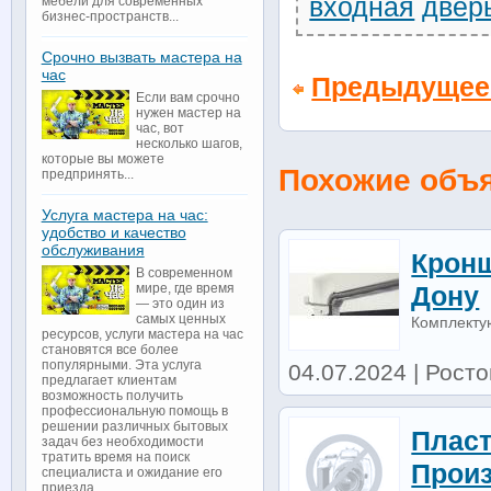
входная
двер
мебели для современных
бизнес-пространств...
Срочно вызвать мастера на
час
Предыдущее
Если вам срочно
нужен мастер на
час, вот
несколько шагов,
которые вы можете
Похожие объ
предпринять...
Услуга мастера на час:
удобство и качество
обслуживания
Кронш
В современном
мире, где время
Дону
— это один из
самых ценных
Комплекту
ресурсов, услуги мастера на час
становятся все более
популярными. Эта услуга
04.07.2024 | Рост
предлагает клиентам
возможность получить
профессиональную помощь в
решении различных бытовых
Пласт
задач без необходимости
тратить время на поиск
Произ
специалиста и ожидание его
приезда...