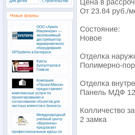
Цена в рассроч
Для детей
Строительство
От 23.84 руб./м
Новые фирмы
ООО «Аркон
Состояние:
Машинери» —
эксклюзивный
Новое
дистрибьютор
маркировочного
оборудования
GPSystems в Беларуси.
Отделка наруж
Курсы
Полимерно-пор
бухгалтеров в
Гомеле
Компания
Отделка внутре
«ПроектМинск»
предоставляет
Панель МДФ 1
комплексные услуги по
проектированию и
согласованию объектов для
частных клиентов и бизнеса.
Колличество за
Международный
2 замка
учебный центр
«Вергинна»
предлагает
профессиональные курсы по