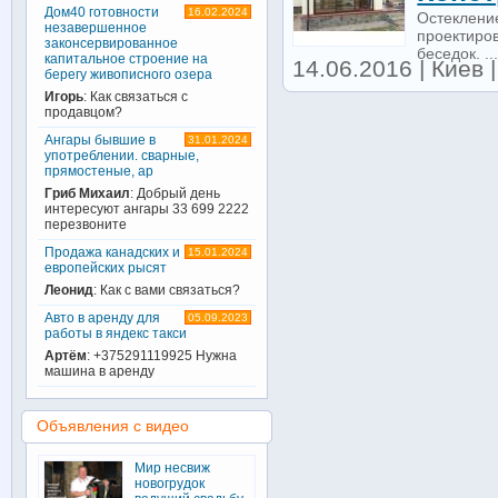
Дом40 готовности
16.02.2024
Остеклени
незавершенное
проектиров
законсервированное
беседок. ..
капитальное строение на
14.06.2016 | Киев |
берегу живописного озера
Игорь
: Как связаться с
продавцом?
Ангары бывшие в
31.01.2024
употреблении. сварные,
прямостеные, ар
Гриб Михаил
: Добрый день
интересуют ангары 33 699 2222
перезвоните
Продажа канадских и
15.01.2024
европейских рысят
Леонид
: Как с вами связаться?
Авто в аренду для
05.09.2023
работы в яндекс такси
Артём
: +375291119925 Нужна
машина в аренду
Объявления с видео
Мир несвиж
новогрудок